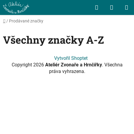
Přejít
Hledat
NÁKUP
na
obsah
KOŠÍK
Domů
/
Prodávané značky
Všechny značky A-Z
Z
Vytvořil Shoptet
á
Copyright 2026
Ateliér Zvonaře a Hrnčířky
. Všechna
p
práva vyhrazena.
a
t
í