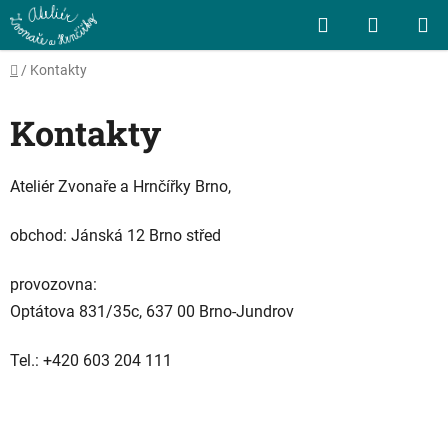
Přejít
Hledat
NÁKUP
na
obsah
KOŠÍK
Domů
/
Kontakty
Kontakty
Ateliér Zvonaře a Hrnčířky Brno,
obchod:
Jánská 12 Brno střed
provozovna:
Optátova 831/35c, 637 00 Brno-Jundrov
Tel.: +420 603 204 111