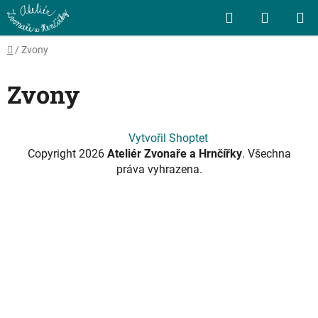
Přejít
Hledat
NÁKUP
na
obsah
KOŠÍK
Domů
/
Zvony
Zvony
Z
Vytvořil Shoptet
á
Copyright 2026
Ateliér Zvonaře a Hrnčířky
. Všechna
p
práva vyhrazena.
a
t
í